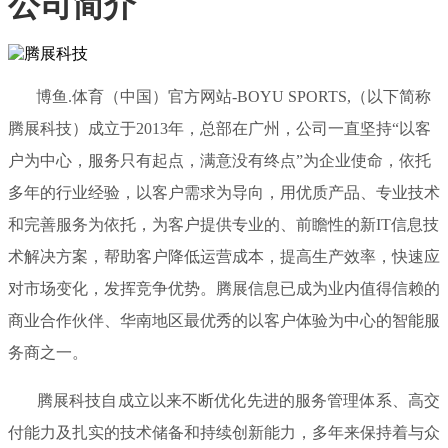
公司简介
博鱼.体育（中国）官方网站-BOYU SPORTS,（以下简称
腾展科技）成立于2013年，总部在广州，公司一直坚持“以客
户为中心，服务只有起点，满意没有终点”为企业使命，依托
多年的行业经验，以客户需求为导向，用优质产品、专业技术
和完善服务为依托，为客户提供专业的、前瞻性的新IT信息技
术解决方案，帮助客户降低运营成本，提高生产效率，快速应
对市场变化，发挥竞争优势。腾展信息已成为业内值得信赖的
商业合作伙伴、华南地区最优秀的以客户体验为中心的智能服
务商之一。
腾展科技自成立以来不断优化先进的服务管理体系、高交
付能力及扎实的技术储备和持续创新能力，多年来保持着与众