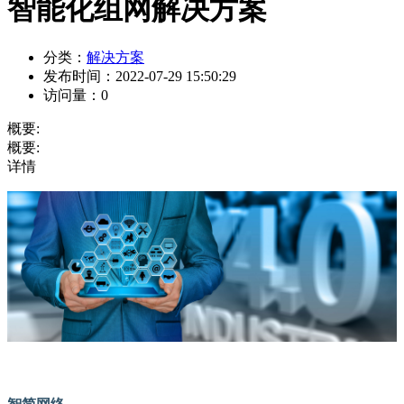
智能化组网解决方案
分类：
解决方案
发布时间：
2022-07-29 15:50:29
访问量：
0
概要:
概要:
详情