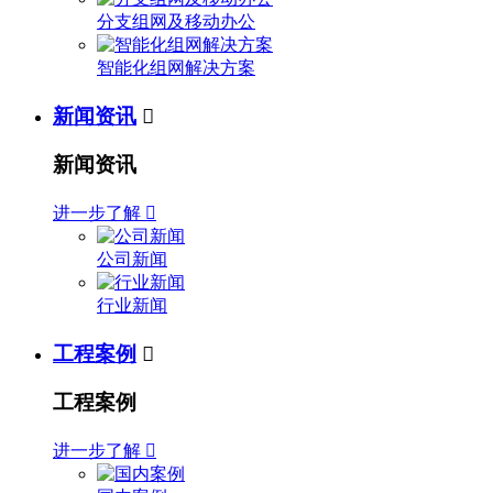
分支组网及移动办公
智能化组网解决方案
新闻资讯

新闻资讯
进一步了解

公司新闻
行业新闻
工程案例

工程案例
进一步了解
