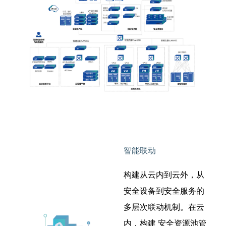
智能联动
构建从云内到云外，从
安全设备到安全服务的
多层次联动机制。在云
内，构建 安全资源池管