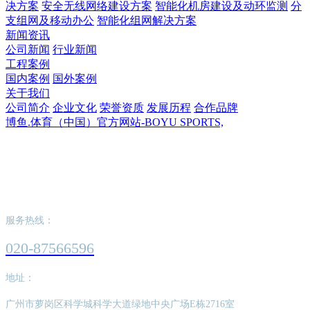
决方案
安全无线网络建设方案
智能化机房建设及动环监测
分
支组网及移动办公
智能化组网解决方案
新闻资讯
公司新闻
行业新闻
工程案例
国内案例
国外案例
关于我们
公司简介
企业文化
荣誉资质
发展历程
合作品牌
博鱼.体育（中国）官方网站-BOYU SPORTS,
博鱼.体育（中国）官方网站-BOYU
SPORTS,
服务热线：
020-87566596
地址：
广州市萝岗区科学城科学大道绿地中央广场E栋2716室