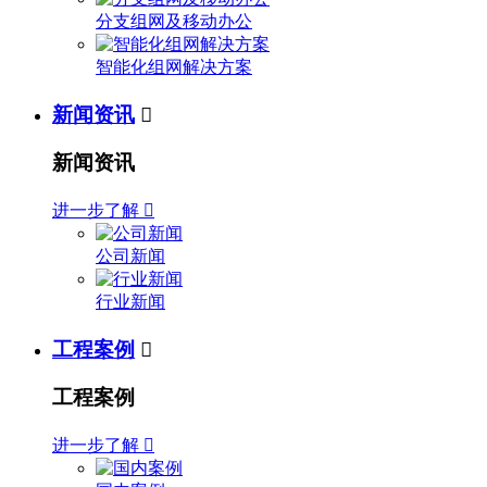
分支组网及移动办公
智能化组网解决方案
新闻资讯

新闻资讯
进一步了解

公司新闻
行业新闻
工程案例

工程案例
进一步了解
