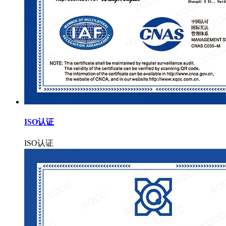
ISO认证
ISO认证