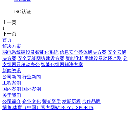
ISO认证
上一页
1
下一页
首页
解决方案
弱电系统建设及智能化系统
信息安全整体解决方案
安全云解
决方案
安全无线网络建设方案
智能化机房建设及动环监测
分
支组网及移动办公
智能化组网解决方案
新闻资讯
公司新闻
行业新闻
工程案例
国内案例
国外案例
关于我们
公司简介
企业文化
荣誉资质
发展历程
合作品牌
博鱼.体育（中国）官方网站-BOYU SPORTS,
博鱼.体育（中国）官方网站-BOYU