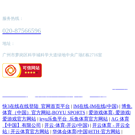
SPORTS,
服务热线：
020-87566596
地址：
广州市萝岗区科学城科学大道绿地中央广场E栋2716室
版权所有：博鱼.体育（中国）官方网站-BOYU SPORTS,
粤ICP备
2022062526号
网站建设：中企动力
广州
SEO标签
快3在线在线登陆_官网首页平台
|
IM在线-IM在线(中国)
|
博鱼.
体育（中国）官方网站-BOYU SPORTS
|
爱游戏体育- 爱游戏|
爱游戏官方网站
|
leyu乐鱼平台_乐鱼体育官方网站
|
AG 体育
【中国】有限公司
|
开云·体育-开云(中国)
|
开云体育 - 开云全
站 | 开云体育官方网站
|
华体会体育(中国)HTH·官方网站
|