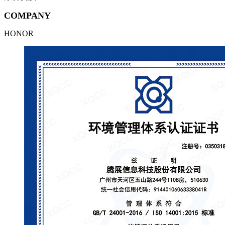
COMPANY
HONOR