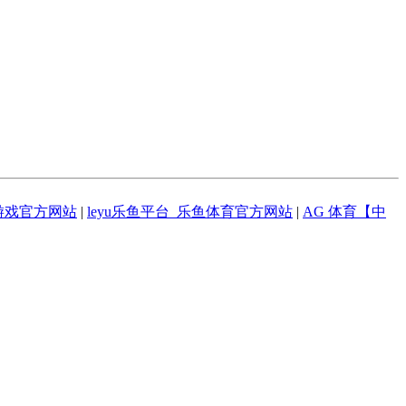
爱游戏官方网站
|
leyu乐鱼平台_乐鱼体育官方网站
|
AG 体育【中